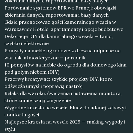
zbierania danych, raportowania i bazy danych
Porównanie systemów EPR we Francji: obowiązki
zbierania danych, raportowania i bazy danych
Gdzie przenocować gości kameralnego wesela w
Warszawie? Hotele, apartamenty i opcje budżetowe
Dekoracje DIY dla kameralnego wesela — tanio,
szybko i efektownie
Pomysły na meble ogrodowe z drewna odporne na
warunki atmosferyczne — poradnik
10 pomysłów na meble do ogrodu dla domowego kina
pod gołym niebem (DIY)
Przerwy kreatywne: szybkie projekty DIY, które
odświeżą umysł i poprawią nastrój
Relaks dla wzroku: ćwiczenia i ustawienia monitora,
które zmniejszają zmęczenie
Wygodne krzesła na wesele: Klucz do udanej zabawy i
komfortu gości
Najlepsze krzesła na wesele 2025 — ranking wygody i
stylu