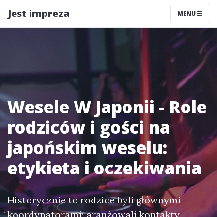
Jest impreza
MENU
Wesele W Japonii - Role
rodziców i gości na
japońskim weselu:
etykieta i oczekiwania
Historycznie to rodzice byli głównymi
koordynatorami: aranżowali kontakty