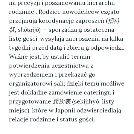
na precyzji i poszanowaniu hierarchii
rodzinnej. Rodzice nowożeńców często
przejmują koordynację zaproszeń (
招待
状, shōtaijō
) — sporządzają ostateczną
listę gości, wysyłają zaproszenia na kilka
tygodni przed datą i zbierają odpowiedzi.
Ważne jest, by ustalić termin
potwierdzenia uczestnictwa z
wyprzedzeniem i przekazać go
organizatorowi sali; dzięki temu możliwe
jest dokładne zamówienie cateringu i
przygotowanie
席次表
(sekijihyō, listy
miejsc), które w Japonii odzwierciedlają
relacje rodzinne i status gości.