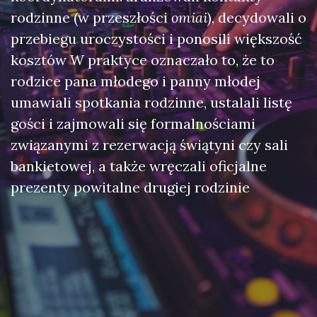
rodzinne (w przeszłości
omiai
), decydowali o
przebiegu uroczystości i ponosili większość
kosztów W praktyce oznaczało to, że to
rodzice pana młodego i panny młodej
umawiali spotkania rodzinne, ustalali listę
gości i zajmowali się formalnościami
związanymi z rezerwacją świątyni czy sali
bankietowej, a także wręczali oficjalne
prezenty powitalne drugiej rodzinie