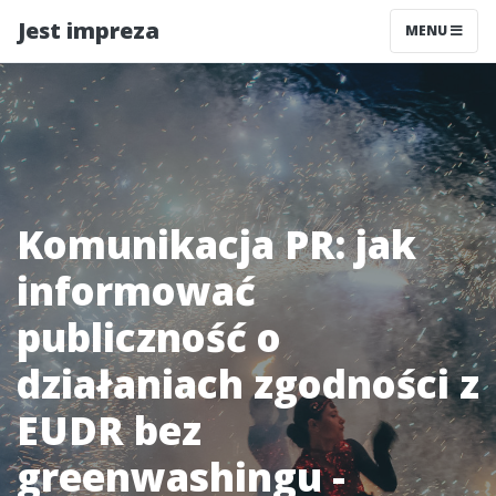
Jest impreza
MENU
Komunikacja PR: jak
informować
publiczność o
działaniach zgodności z
EUDR bez
greenwashingu -