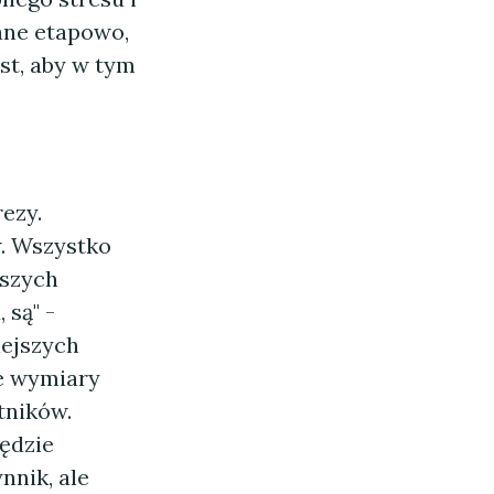
ane etapowo,
st, aby w tym
b
ezy.
w. Wszystko
jszych
 są" -
iejszych
e wymiary
tników.
będzie
nnik, ale