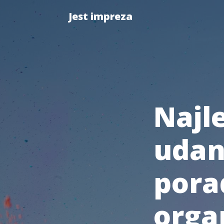
Jest impreza
Najl
udan
pora
orga