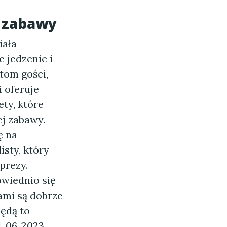
j zabawy
iała
 jedzenie i
tom gości,
i oferuje
ty, które
j zabawy.
ę na
isty, który
prezy.
owiednio się
ami są dobrze
ędą to
11-06-2023