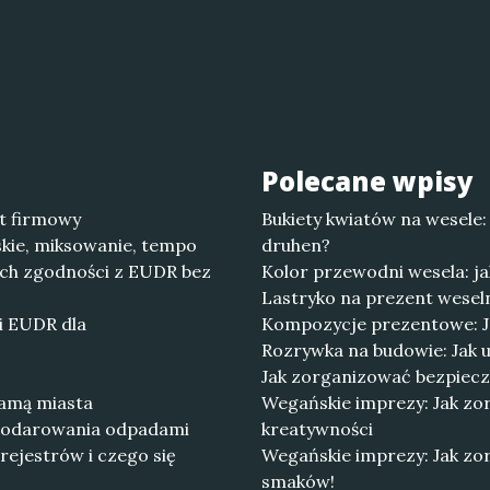
Polecane wpisy
t firmowy
Bukiety kwiatów na wesele:
kie, miksowanie, tempo
druhen?
ach zgodności z EUDR bez
Kolor przewodni wesela: ja
Lastryko na prezent weseln
i EUDR dla
Kompozycje prezentowe: Ja
Rozrywka na budowie: Jak u
Jak zorganizować bezpiec
ramą miasta
Wegańskie imprezy: Jak zo
spodarowania odpadami
kreatywności
rejestrów i czego się
Wegańskie imprezy: Jak zo
smaków!