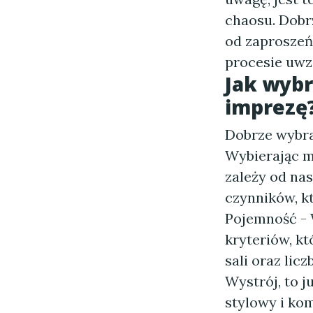
chaosu. Dobr
od zaproszeń,
procesie uwz
Jak wybr
imprezę
Dobrze wybra
Wybierając m
zależy od na
czynników, kt
Pojemność - 
kryteriów, k
sali oraz lic
Wystrój, to j
stylowy i kom