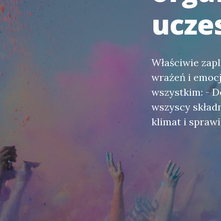
ucze
Właściwie zap
wrażeń i emocj
wszystkim: - D
wszyscy skład
klimat i spraw