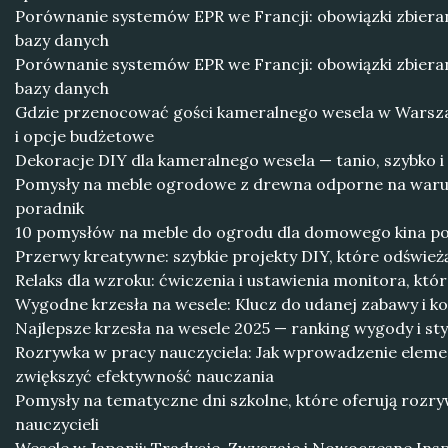
Porównanie systemów EPR we Francji: obowiązki zbieran
bazy danych
Porównanie systemów EPR we Francji: obowiązki zbieran
bazy danych
Gdzie przenocować gości kameralnego wesela w Warsz
i opcje budżetowe
Dekoracje DIY dla kameralnego wesela — tanio, szybko i
Pomysły na meble ogrodowe z drewna odporne na waru
poradnik
10 pomysłów na meble do ogrodu dla domowego kina po
Przerwy kreatywne: szybkie projekty DIY, które odśwież
Relaks dla wzroku: ćwiczenia i ustawienia monitora, kt
Wygodne krzesła na wesele: Klucz do udanej zabawy i k
Najlepsze krzesła na wesele 2025 — ranking wygody i sty
Rozrywka w pracy nauczyciela: Jak wprowadzenie ele
zwiększyć efektywność nauczania
Pomysły na tematyczne dni szkolne, które oferują rozry
nauczycieli