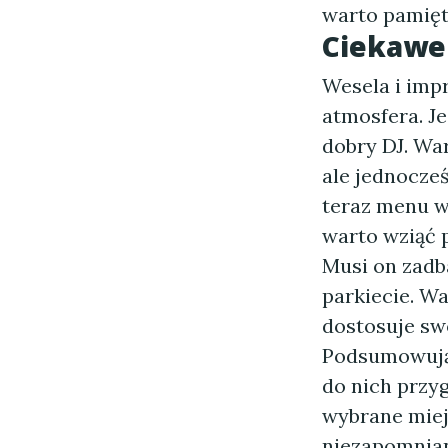
warto pamięta
Ciekawe 
Wesela i imp
atmosfera. Je
dobry DJ. Wa
ale jednocześ
teraz menu we
warto wziąć 
Musi on zadb
parkiecie. Wa
dostosuje sw
Podsumowując
do nich przy
wybrane miej
niezapomnian