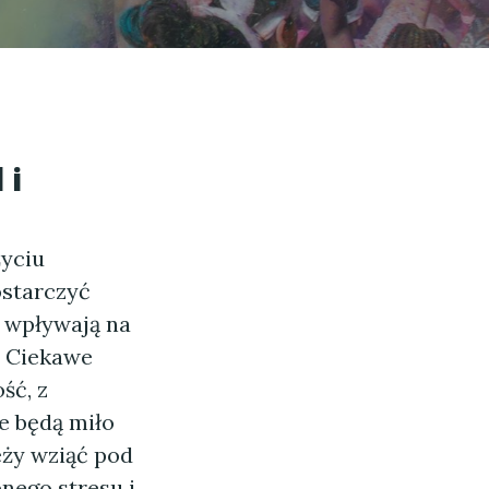
 i
życiu
ostarczyć
 wpływają na
- Ciekawe
ść, z
e będą miło
ży wziąć pod
nego stresu i