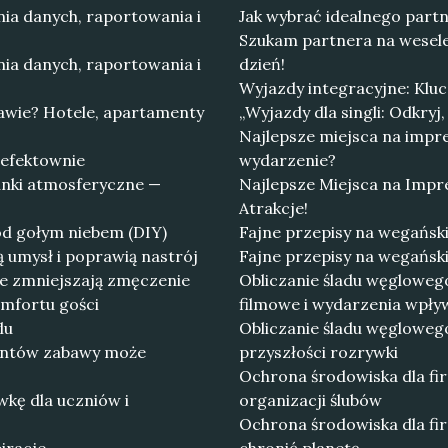
ia danych, raportowania i
Jak wybrać idealnego partn
Szukam partnera na wesele
ia danych, raportowania i
dzień!
Wyjazdy integracyjne: Klucz
awie? Hotele, apartamenty
„Wyjazdy dla singli: Odkryj
Najlepsze miejsca na imp
 efektownie
wydarzenie?
nki atmosferyczne —
Najlepsze Miejsca na Imp
Atrakcje!
d gołym niebem (DIY)
Fajne przepisy na wegański
ą umysł i poprawią nastrój
Fajne przepisy na wegański
óre zmniejszają zmęczenie
Obliczanie śladu węglowego
omfortu gości
filmowe i wydarzenia wpły
lu
Obliczanie śladu węgloweg
mentów zabawy może
przyszłości rozrywki
Ochrona środowiska dla fir
wkę dla uczniów i
organizacji ślubów
Ochrona środowiska dla fi