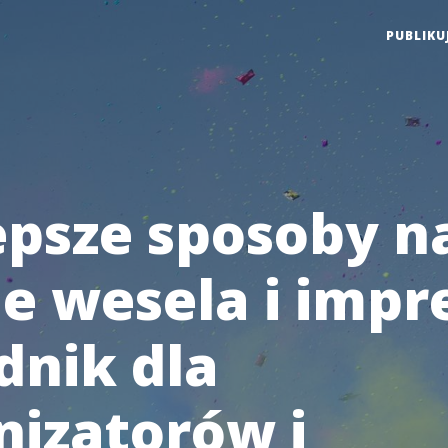
PUBLIKU
epsze sposoby n
e wesela i impre
dnik dla
nizatorów i