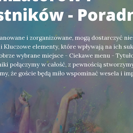
stników - Porad
lanowane i zorganizowane, mogą dostarczyć n
i Kluczowe elementy, które wpływają na ich suk
obrze wybrane miejsce - Ciekawe menu - Tytuło
niki połączymy w całość, z pewnością stworzym
imy, że goście będą miło wspominać wesela i im