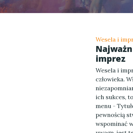
Wesela i imp
Najważni
imprez
Wesela i imp
człowieka. W
niezapomnian
ich sukces, 
menu - Tytuło
pewnością st
wspominać we
uwagę, jest t