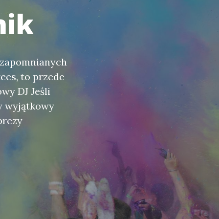
nik
iezapomnianych
ces, to przede
wy DJ Jeśli
y wyjątkowy
prezy