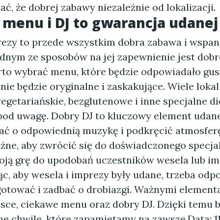
ć, że dobrej zabawy niezależnie od lokalizacji.
menu i DJ to gwarancja udane
rezy to przede wszystkim dobra zabawa i wspan
dnym ze sposobów na jej zapewnienie jest dobre
rto wybrać menu, które będzie odpowiadało gus
nie będzie oryginalne i zaskakujące. Wiele lokal
getariańskie, bezglutenowe i inne specjalne die
pod uwagę. Dobry DJ to kluczowy element udane
ać o odpowiednią muzykę i podkręcić atmosfer
żne, aby zwrócić się do doświadczonego specjal
oją grę do upodobań uczestników wesela lub im
, aby wesela i imprezy były udane, trzeba odp
gotować i zadbać o drobiazgi. Ważnymi element
sce, ciekawe menu oraz dobry DJ. Dzięki temu b
e chwile, które zapamiętamy na zawsze.
Data: 