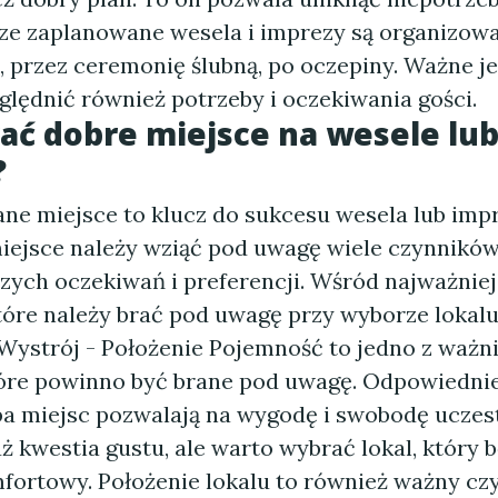
ze zaplanowane wesela i imprezy są organizow
 przez ceremonię ślubną, po oczepiny. Ważne je
ględnić również potrzeby i oczekiwania gości.
ać dobre miejsce na wesele lu
?
ne miejsce to klucz do sukcesu wesela lub impr
iejsce należy wziąć pod uwagę wiele czynnikó
szych oczekiwań i preferencji. Wśród najważnie
óre należy brać pod uwagę przy wyborze lokalu,
Wystrój - Położenie Pojemność to jedno z ważn
tóre powinno być brane pod uwagę. Odpowiedni
zba miejsc pozwalają na wygodę i swobodę uczes
uż kwestia gustu, ale warto wybrać lokal, który 
fortowy. Położenie lokalu to również ważny czy