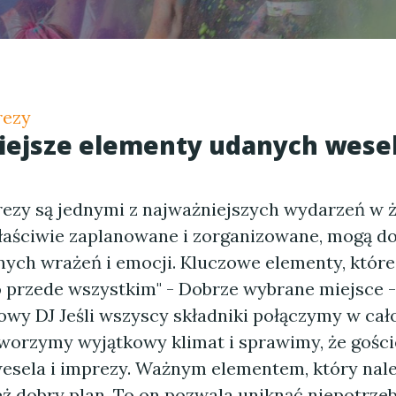
rezy
ejsze elementy udanych wesel
rezy są jednymi z najważniejszych wydarzeń w 
łaściwie zaplanowane i zorganizowane, mogą d
ych wrażeń i emocji. Kluczowe elementy, które
to przede wszystkim" - Dobrze wybrane miejsce 
wy DJ Jeśli wszyscy składniki połączymy w cało
worzymy wyjątkowy klimat i sprawimy, że gości
sela i imprezy. Ważnym elementem, który nale
eż dobry plan. To on pozwala uniknąć niepotrzeb