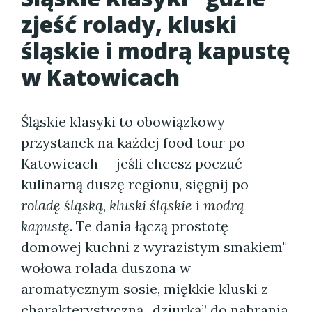
zjeść rolady, kluski
śląskie i modrą kapustę
w Katowicach
Śląskie klasyki to obowiązkowy
przystanek na każdej food tour po
Katowicach — jeśli chcesz poczuć
kulinarną duszę regionu, sięgnij po
roladę śląską
,
kluski śląskie
i
modrą
kapustę
. Te dania łączą prostotę
domowej kuchni z wyrazistym smakiem"
wołowa rolada duszona w
aromatycznym sosie, miękkie kluski z
charakterystyczną „dziurką” do nabrania