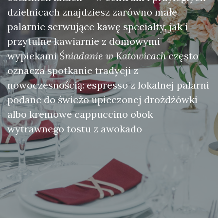
dzielnicach znajdziesz zarówno małe
palarnie serwujące kawę specialty, jak i
przytulne kawiarnie z domowymi
wypiekami
Śniadanie w Katowicach
często
oznacza spotkanie tradycji z
nowoczesnością: espresso z lokalnej palarni
podane do świeżo upieczonej drożdżówki
albo kremowe cappuccino obok
wytrawnego tostu z awokado